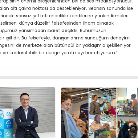
t terapisinin önemli bileşenlerinden biri de ses meditasyonudur.
lan altı çakra noktası da destekleniyor. Seansın sonunda ise
erindeki sonsuz şefkati öncelikle kendilerine yönlendirmeleri
zelirsen, dünya düzelir” felsefesinden ilham alınarak
rdüğümüz yansımadan ibaret değildir. Ruhumuzun
 bir ışıltıdır. Bu felsefeyle, danışanlarıma sunduğum deneyim,
engesini de merkeze alan bütüncül bir yaklaşımla şekilleniyor.
kalıcı ve sürdürülebilir bir denge yaratmayı hedefliyorum.”