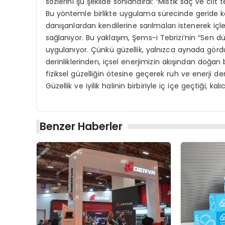
sözlerini şu şekilde sonlandırdı: “Mistik saç ve cil
Bu yöntemle birlikte uygulama sürecinde geride ka
danışanlardan kendilerine sarılmaları istenerek içl
sağlanıyor. Bu yaklaşım, Şems-i Tebrizi’nin “Sen dü
uygulanıyor. Çünkü güzellik, yalnızca aynada gö
derinliklerinden, içsel enerjimizin akışından doğan
fiziksel güzelliğin ötesine geçerek ruh ve enerji d
Güzellik ve iyilik halinin birbiriyle iç içe geçtiği, 
Benzer Haberler