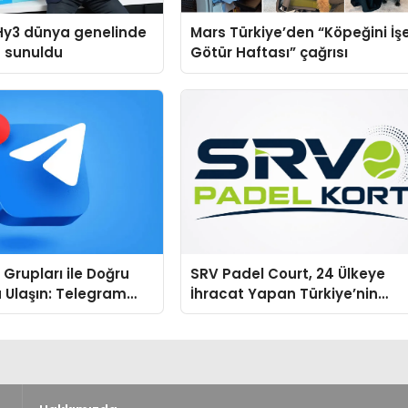
Hy3 dünya genelinde
Mars Türkiye’den “Köpeğini İş
a sunuldu
Götür Haftası” çağrısı
Grupları ile Doğru
SRV Padel Court, 24 Ülkeye
 Ulaşın: Telegram
İhracat Yapan Türkiye’nin
finde Sade ve
Padel Kortu Üretim Gücü
Bir Yol