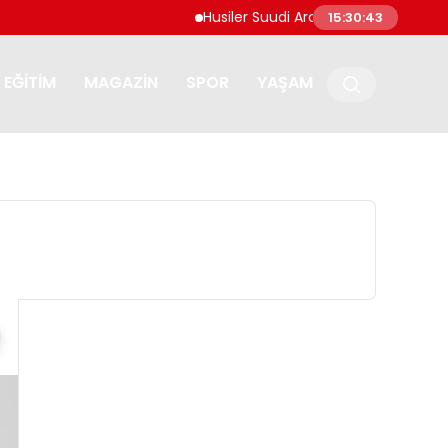
Husiler Suudi Arabistan’daki Necran Havalima
15:30:44
EĞITIM
MAGAZIN
SPOR
YAŞAM