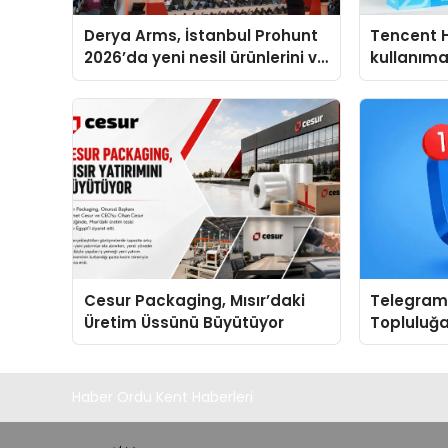
Derya Arms, İstanbul Prohunt
Tencent 
2026’da yeni nesil ürünlerini ve
kullanım
global marka vizyonunu
sergiledi
Cesur Packaging, Mısır’daki
Telegram 
Üretim Üssünü Büyütüyor
Topluluğa
Grup Keş
Kullanışlı 
Haber Ordu Kent Haberleri