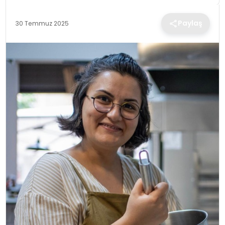
TEKNOLOJI
Paylaş
30 Temmuz 2025
EĞITIM
MAGAZIN
SPOR
YAŞAM