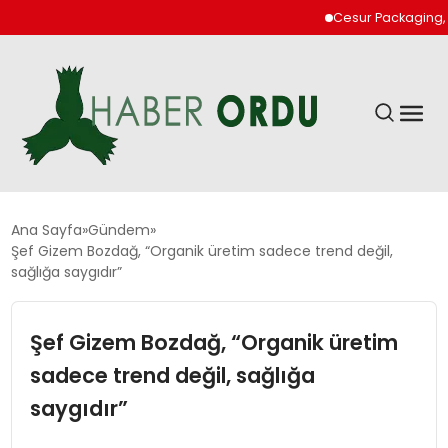
Cesur Packaging, Mısır’
GÜNDEM
Ana Sayfa
Gündem
Şef Gizem Bozdağ, “Organik üretim sadece trend değil,
sağlığa saygıdır”
DÜNYA
Şef Gizem Bozdağ, “Organik üretim
EKONOMI
sadece trend değil, sağlığa
SIYASET
saygıdır”