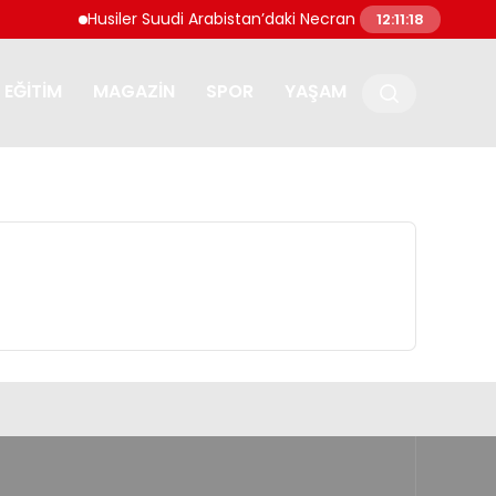
Husiler Suudi Arabistan’daki Necran Havalimanı’nı İHA i
12:11:18
EĞITIM
MAGAZIN
SPOR
YAŞAM