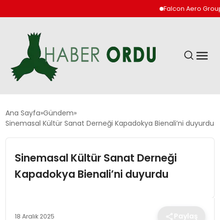
Falcon Aero Group, Hav
GÜNDEM
Ana Sayfa
Gündem
Sinemasal Kültür Sanat Derneği Kapadokya Bienali’ni duyurdu
DÜNYA
Sinemasal Kültür Sanat Derneği
EKONOMI
Kapadokya Bienali’ni duyurdu
SIYASET
Paylaş
18 Aralık 2025