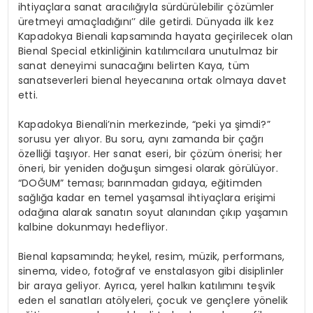
ihtiyaçlara sanat aracılığıyla sürdürülebilir çözümler
üretmeyi amaçladığını’’ dile getirdi. Dünyada ilk kez
Kapadokya Bienali kapsamında hayata geçirilecek olan
Bienal Special etkinliğinin katılımcılara unutulmaz bir
sanat deneyimi sunacağını belirten Kaya, tüm
sanatseverleri bienal heyecanına ortak olmaya davet
etti.
Kapadokya Bienali’nin merkezinde, “peki ya şimdi?”
sorusu yer alıyor. Bu soru, aynı zamanda bir çağrı
özelliği taşıyor. Her sanat eseri, bir çözüm önerisi; her
öneri, bir yeniden doğuşun simgesi olarak görülüyor.
“DOĞUM” teması; barınmadan gıdaya, eğitimden
sağlığa kadar en temel yaşamsal ihtiyaçlara erişimi
odağına alarak sanatın soyut alanından çıkıp yaşamın
kalbine dokunmayı hedefliyor.
Bienal kapsamında; heykel, resim, müzik, performans,
sinema, video, fotoğraf ve enstalasyon gibi disiplinler
bir araya geliyor. Ayrıca, yerel halkın katılımını teşvik
eden el sanatları atölyeleri, çocuk ve gençlere yönelik