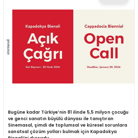
TEKNOLOJI
EĞITIM
MAGAZIN
SPOR
YAŞAM
Bugüne kadar Türkiye
’
nin 81 ilinde 5,5 milyon ç
ocu
ğu
ve genci sanatın büyülü dünyası ile tanıştıran
Sinemasal, şimdi de toplumsal ve küresel sorunlara
sanatsal çözüm yolları bulmak için Kapadokya
Bienali
’
ni
duyurdu.