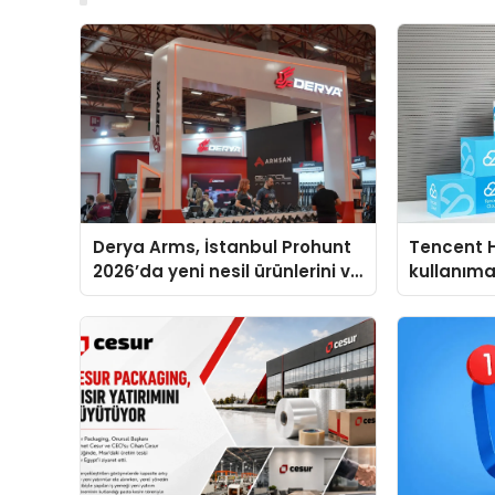
Derya Arms, İstanbul Prohunt
Tencent 
2026’da yeni nesil ürünlerini ve
kullanım
global marka vizyonunu
sergiledi