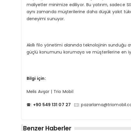
maliyetler minimize ediliyor. Bu yatırım, sadece SI
aynı zamanda müşterilerine daha düşük yakıt tüket
deneyimi sunuyor.
Akıllı filo yönetimi alanında teknolojinin sunduğu 
güçlü konumunu korumaya ve müşterilerine en i
Bilgi iç
in:
Melis Avşar | Trio Mobil
🕿:
+90 549 131 07 27
🖂:
pazarlama@triomobil.
Benzer Haberler