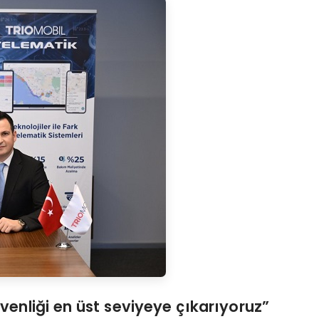
üvenliğ
i en
üst seviyeye çıkarıyoruz”