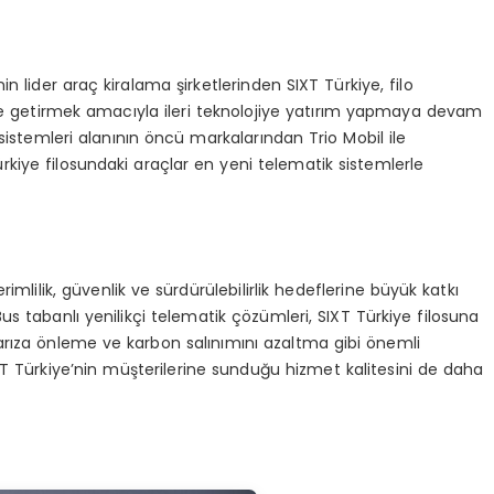
n lider araç kiralama şirketlerinden SIXT Türkiye, filo
hale getirmek amacıyla ileri teknolojiye yatırım yapmaya devam
istemleri alanının öncü markalarından Trio Mobil ile
 Türkiye filosundaki araçlar en yeni telematik sistemlerle
imlilik, güvenlik ve sürdürülebilirlik hedeflerine büyük katkı
Bus tabanlı yenilikçi telematik çözümleri, SIXT Türkiye filosuna
 arıza önleme ve karbon salınımını azaltma gibi önemli
XT Türkiye’nin müşterilerine sunduğu hizmet kalitesini de daha