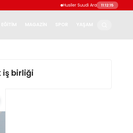
Husiler Suudi Arabistan’daki Necran Havalima
11:12:16
EĞITIM
MAGAZIN
SPOR
YAŞAM
iş birliği