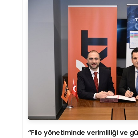
“
Filo y
ö
netiminde verimliliği ve g