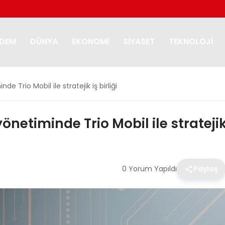
DEM
DÜNYA
EKONOMI
SIYASET
TEKNOLOJI
nde Trio Mobil ile stratejik iş birliği
yönetiminde Trio Mobil ile stratejik 
0 Yorum Yapıldı
Paylaş