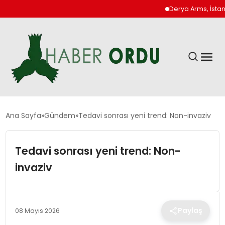
Derya Arms, İstanbul P
GÜNDEM
Ana Sayfa
Gündem
Tedavi sonrası yeni trend: Non-invaziv
DÜNYA
Tedavi sonrası yeni trend: Non-
invaziv
EKONOMI
SIYASET
Paylaş
08 Mayıs 2026