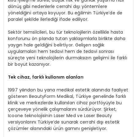
kısa iyileşme süresi, düşük risk ve günlük yaşama hızlı
dönüş gibi nedenlerle cerrahi dışı yöntemlere
yöneldiğini ortaya koyuyor. Bu eğilimin Türkiye’de de
paralel şekilde ilerlediği ifade ediliyor.
Sektör temsilcileri, bu tür teknolojilerin özellikle hasta
konforunu ön planda tutan yaklaşımlarla birlikte daha
yaygın hale geldiğini belirtiyor. Gelişen sağlık
uygulamaları hem tedavi hem de tedavi sonrası
süreçte yeni teknolojilerin durmaksızın gelişimi ile farklı
bir boyut kazanıyor.
Tek cihaz, farklı kullanım alanları
1997 yılından bu yana medikal estetik alanında faaliyet
gösteren BeautyForm Medikal, Türkiye genelinde farklı
klinik ve merkezlerde kullanılan cihaz portföyüyle bu
çerçeveye yönelik çalışmalarını sürdürüyor. Şirket,
Icoone teknolojisinin Laser Med ve Laser Beauty
versiyonlarını Türkiye’de sunarak cerrahi dışı estetik
çözümler alanındaki ürün gamını genişletiyor.