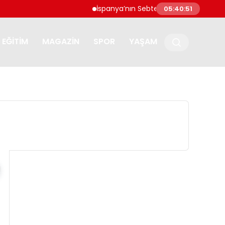
İspanya’nın Sebte kentine göçmen akını: ‘
05:40:52
EĞITIM
MAGAZIN
SPOR
YAŞAM