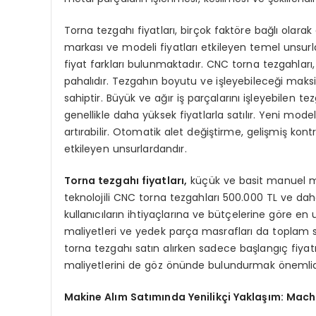
Torna tezgahı fiyatları, birçok faktöre bağlı olarak
markası ve modeli fiyatları etkileyen temel unsurl
fiyat farkları bulunmaktadır. CNC torna tezgahları
pahalıdır. Tezgahın boyutu ve işleyebileceği maks
sahiptir. Büyük ve ağır iş parçalarını işleyebilen t
genellikle daha yüksek fiyatlarla satılır. Yeni model
artırabilir. Otomatik alet değiştirme, gelişmiş kontr
etkileyen unsurlardandır.
Torna tezgahı fiyatları,
küçük ve basit manuel mod
teknolojili CNC torna tezgahları 500.000 TL ve daha 
kullanıcıların ihtiyaçlarına ve bütçelerine göre e
maliyetleri ve yedek parça masrafları da toplam s
torna tezgahı satın alırken sadece başlangıç fiya
maliyetlerini de göz önünde bulundurmak önemlid
Makine Alım Satımında Yenilikçi Yaklaşım: Mac