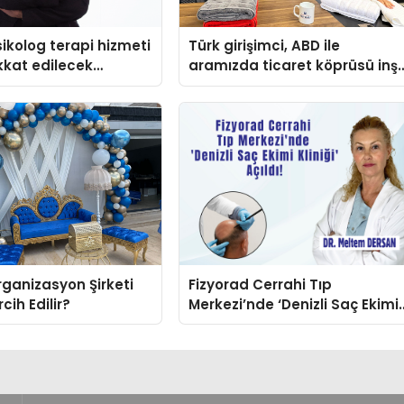
ikolog terapi hizmeti
Türk girişimci, ABD ile
ikkat edilecek
aramızda ticaret köprüsü inş
etti
ganizasyon Şirketi
Fizyorad Cerrahi Tıp
cih Edilir?
Merkezi’nde ‘Denizli Saç Ekimi
Kliniği’ Açıldı!