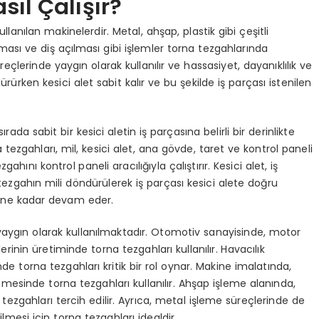
sıl Çalışır?
kullanılan makinelerdir. Metal, ahşap, plastik gibi çeşitli
lması ve diş açılması gibi işlemler torna tezgahlarında
reçlerinde yaygın olarak kullanılır ve hassasiyet, dayanıklılık ve
ürürken kesici alet sabit kalır ve bu şekilde iş parçası istenilen
ada sabit bir kesici aletin iş parçasına belirli bir derinlikte
ezgahları, mil, kesici alet, ana gövde, taret ve kontrol paneli
hını kontrol paneli aracılığıyla çalıştırır. Kesici alet, iş
ve tezgahın mili döndürülerek iş parçası kesici alete doğru
gelene kadar devam eder.
aygın olarak kullanılmaktadır. Otomotiv sanayisinde, motor
lerinin üretiminde torna tezgahları kullanılır. Havacılık
e torna tezgahları kritik bir rol oynar. Makine imalatında,
enmesinde torna tezgahları kullanılır. Ahşap işleme alanında,
tezgahları tercih edilir. Ayrıca, metal işleme süreçlerinde de
lmesi için torna tezgahları idealdir.