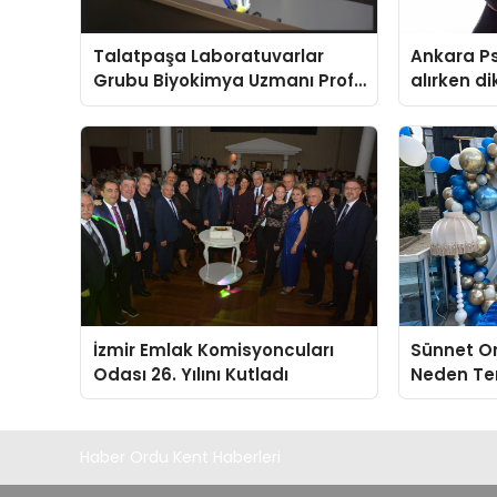
Talatpaşa Laboratuvarlar
Ankara Ps
Grubu Biyokimya Uzmanı Prof.
alırken d
Dr. Ahmet Var
hususlar
İzmir Emlak Komisyoncuları
Sünnet Or
Odası 26. Yılını Kutladı
Neden Ter
Haber Ordu Kent Haberleri