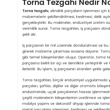
Torna Tezgahı Nedir Na
Torna tezgahı
, silindirik parçaların işlenmesi için 
malzemelerin şekillendirilmesi, kesilmesi, delik açı
gerçekleştirilir. Bu makineler, endüstriyel üretim sü
verimlilik sunar. Torna tezgahları, iş parçasını dönd
şekli alır.
İş parçasının bir mil üzerinde döndürülmesi ve bu sır
girerek malzeme çıkarması esasına dayanır. Torna t
gibi temel bileşenlerden oluşur. Operatör, torna tezga
parçasına belirli bir açı ve derinlikte yerleştirilir 
ilerletilir. Bu işlem, iş parçasının istenilen şekle 
Torna tezgahları, birçok endüstriyel uygulamada y
parçaları, şaftlar, dişliler ve diğer otomotiv bileşen
endüstrisinde, uçak parçalarının hassas işlenmesind
çeşitli makinelerin bileşenlerinin üretilmesi ve işl
mobilya yapımı ve dekoratif ahşap işlerinde torna 
metal parçaların işlenmesi, kesilmesi ve şekillendiri