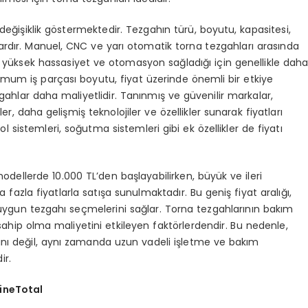
 değişiklik göstermektedir. Tezgahın türü, boyutu, kapasitesi,
ardır. Manuel, CNC ve yarı otomatik torna tezgahları arasında
, yüksek hassasiyet ve otomasyon sağladığı için genellikle dah
imum iş parçası boyutu, fiyat üzerinde önemli bir etkiye
ezgahlar daha maliyetlidir. Tanınmış ve güvenilir markalar,
ler, daha gelişmiş teknolojiler ve özellikler sunarak fiyatları
ol sistemleri, soğutma sistemleri gibi ek özellikler de fiyatı
ellerde 10.000 TL’den başlayabilirken, büyük ve ileri
fazla fiyatlarla satışa sunulmaktadır. Bu geniş fiyat aralığı,
n uygun tezgahı seçmelerini sağlar. Torna tezgahlarının bakım
ahip olma maliyetini etkileyen faktörlerdendir. Bu nedenle,
tını değil, aynı zamanda uzun vadeli işletme ve bakım
ir.
hineTotal