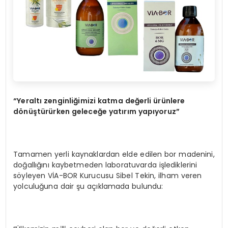
“Yeraltı zenginliğimizi katma değerli ürünlere
dönüştürürken geleceğe yatırım yapıyoruz”
Tamamen yerli kaynaklardan elde edilen bor madenini,
doğallığını kaybetmeden laboratuvarda işlediklerini
söyleyen VİA-BOR Kurucusu Sibel Tekin, ilham veren
yolculuğuna dair şu açıklamada bulundu: