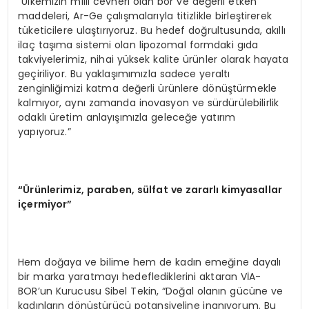
“Ülkemizin milli cevheri olan bor ve değerli etken
maddeleri, Ar-Ge çalışmalarıyla titizlikle birleştirerek
tüketicilere ulaştırıyoruz. Bu hedef doğrultusunda, akıllı
ilaç taşıma sistemi olan lipozomal formdaki gıda
takviyelerimiz, nihai yüksek kalite ürünler olarak hayata
geçiriliyor. Bu yaklaşımımızla sadece yeraltı
zenginliğimizi katma değerli ürünlere dönüştürmekle
kalmıyor, aynı zamanda inovasyon ve sürdürülebilirlik
odaklı üretim anlayışımızla geleceğe yatırım
yapıyoruz.”
“Ürünlerimiz, paraben, sülfat ve zararlı kimyasallar
içermiyor”
Hem doğaya ve bilime hem de kadın emeğine dayalı
bir marka yaratmayı hedeflediklerini aktaran VİA-
BOR’un Kurucusu Sibel Tekin, “Doğal olanın gücüne ve
kadınların dönüştürücü potansiyeline inanıyorum. Bu