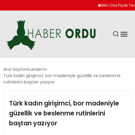
Altın Ons Fiyatı Temmu
GÜNDEM
Ana Sayfa
Gündem
Türk kadın girişimci, bor madeniyle güzellik ve beslenme
rutinlerini baştan yazıyor
DÜNYA
Türk kadın girişimci, bor madeniyle
EKONOMI
güzellik ve beslenme rutinlerini
SIYASET
baştan yazıyor