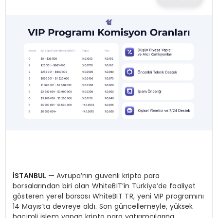
TEKNOLOJI
EĞITIM
MAGAZIN
SPOR
YAŞAM
İSTANBUL
—
Avrupa’nın güvenli kripto para
borsalarından biri olan WhiteBIT’in Türkiye’de faaliyet
gösteren yerel borsası WhiteBIT TR, yeni VIP programını
14 Mayıs’ta devreye aldı. Son güncellemeyle, yüksek
hacimli işlem yapan kripto para yatırımcılarına