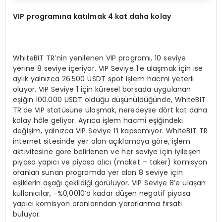
VIP program
ına katılmak 4 kat daha kolay
WhiteBIT TR’nin yenilenen VIP programı, 10 seviye
yerine 8 seviye içeriyor. VIP Seviye 1’e ulaşmak için ise
aylık yalnızca 26.500 USDT spot işlem hacmi yeterli
oluyor. VIP Seviye 1 için küresel borsada uygulanan
eşiğin 100.000 USDT olduğu düşünüldüğünde, WhiteBIT
TR’de VIP statüsüne ulaşmak, neredeyse dört kat daha
kolay hâle geliyor. Ayrıca işlem hacmi eşiğindeki
değişim, yalnızca VIP Seviye 1’i kapsamıyor. WhiteBIT TR
internet sitesinde yer alan açıklamaya göre, işlem
aktivitesine göre belirlenen ve her seviye için iyileşen
piyasa yapıcı ve piyasa alıcı (maket – taker) komisyon
oranları sunan programda yer alan 8 seviye için
eşiklerin aşağı çekildiği görülüyor. VIP Seviye 8’e ulaşan
kullanıcılar, -%0,0010’a kadar düşen negatif piyasa
yapıcı komisyon oranlarından yararlanma fırsatı
buluyor.