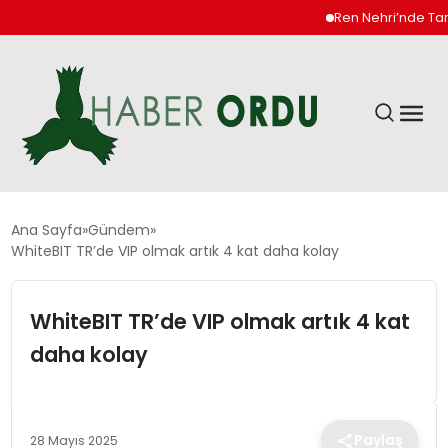
Ren Nehri’nde Tarihi Dü
GÜNDEM
Ana Sayfa
Gündem
WhiteBIT TR’de VIP olmak artık 4 kat daha kolay
DÜNYA
WhiteBIT TR’de VIP olmak artık 4 kat
EKONOMI
daha kolay
SIYASET
Paylaş
28 Mayıs 2025