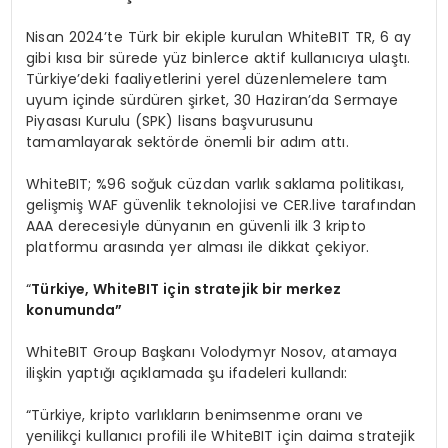
Nisan 2024’te Türk bir ekiple kurulan WhiteBIT TR, 6 ay
gibi kısa bir sürede yüz binlerce aktif kullanıcıya ulaştı.
Türkiye’deki faaliyetlerini yerel düzenlemelere tam
uyum içinde sürdüren şirket, 30 Haziran’da Sermaye
Piyasası Kurulu (SPK) lisans başvurusunu
tamamlayarak sektörde önemli bir adım attı.
WhiteBIT; %96 soğuk cüzdan varlık saklama politikası,
gelişmiş WAF güvenlik teknolojisi ve CER.live tarafından
AAA derecesiyle dünyanın en güvenli ilk 3 kripto
platformu arasında yer alması ile dikkat çekiyor.
“
Türkiye, WhiteBIT için stratejik bir merkez
konumunda”
WhiteBIT Group Başkanı Volodymyr Nosov, atamaya
ilişkin yaptığı açıklamada şu ifadeleri kullandı:
“Türkiye, kripto varlıkların benimsenme oranı ve
yenilikçi kullanıcı profili ile WhiteBIT için daima stratejik