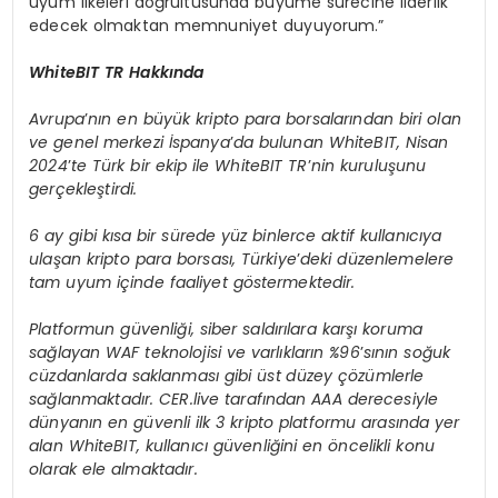
uyum ilkeleri doğrultusunda büyüme sürecine liderlik
edecek olmaktan memnuniyet duyuyorum.”
WhiteBIT TR Hakkında
Avrupa
’
nı
n en b
üyük kripto para borsalarından biri olan
ve genel merkezi İspanya
’
da bulunan WhiteBIT, Nisan
2024
’
te T
ürk bir ekip ile WhiteBIT TR
’
nin kuruluşunu
gerçekleştirdi.
6 ay gibi kısa bir sürede yüz binlerce aktif kullanıcıya
ulaşan kripto para borsası, Türkiye
’
deki düzenlemelere
tam uyum içinde faaliyet g
ö
stermektedir.
Platformun güvenliği, siber saldırılara karşı koruma
sağlayan WAF teknolojisi ve varlıkların %96
’
sının soğuk
cüzdanlarda saklanması gibi ü
st d
üzey çözümlerle
sağlanmaktadır. CER.live tarafından AAA derecesiyle
dünyanı
n en g
üvenli ilk 3 kripto platformu arasında yer
alan WhiteBIT, kullanıcı güvenliğini en
ö
ncelikli konu
olarak ele almaktadır.