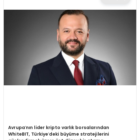
TEKNOLOJI
EĞITIM
MAGAZIN
SPOR
YAŞAM
Avrupa
’
nın lider kripto varlık borsalarından
WhiteBIT, Türkiye
’
deki büyüme stratejilerini