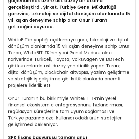
güçlendirmek üzere ü
st d
üzey bir atama
gerçekleştirdi. Şirket, Türkiye Genel Müdürlüğü
g
ö
revine, teknoloji ve dijital d
ö
nüşüm alanlarında 15
yılı aşkın deneyime sahip olan Onur Turan’ı
getirdiğini duyurdu.
WhiteBIT’in yaptığı açıklamaya göre, teknoloji ve dijital
dönüşüm alanlarında 15 yılı aşkın deneyime sahip Onur
Turan, WhiteBIT TR’nin yeni Genel Müdürü oldu.
Kariyerinde Turkcell, Toyota, Volkswagen ve DDTech
gibi kurumlarda üst düzey yöneticilik yapan Turan;
dijital dönüşüm, blockchain altyapısı, yazılım geliştirme
ve stratejik iş geliştirme gibi kritik alanlarda önemli
projelere liderlik etti.
Onur Turan’ın bu birikimiyle WhiteBIT TR’nin yerel
finansal ekosistemle entegrasyonunu hızlandırması,
regülasyon süreçlerine tam uyum sağlaması ve
Türkiye pazarına özel kullanıcı odaklı ürün stratejileri
geliştirmesi bekleniyor.
SPK lisans başvurusu tamamlandı