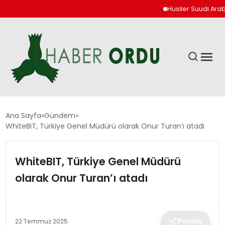
Husiler Suudi Arabista
GÜNDEM
Ana Sayfa
Gündem
WhiteBIT, Türkiye Genel Müdürü olarak Onur Turan’ı atadı
DÜNYA
WhiteBIT, Türkiye Genel Müdürü
EKONOMI
olarak Onur Turan’ı atadı
SIYASET
Paylaş
22 Temmuz 2025