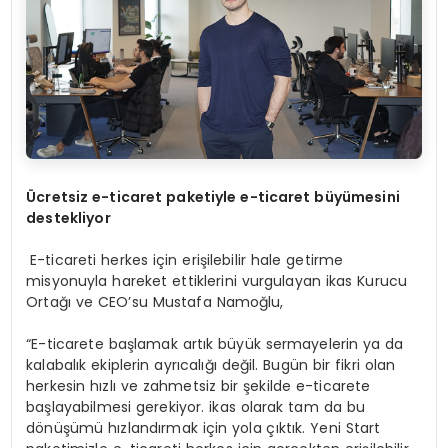
Ü
cretsiz e-ticaret paketiyle e-ticaret b
ü
y
ü
mesini
destekliyor
E-ticareti herkes için erişilebilir hale getirme
misyonuyla hareket ettiklerini vurgulayan ikas Kurucu
Ortağı ve CEO’su Mustafa Namoğlu,
“E-ticarete başlamak artık büyük sermayelerin ya da
kalabalık ekiplerin ayrıcalığı değil. Bugün bir fikri olan
herkesin hızlı ve zahmetsiz bir şekilde e-ticarete
başlayabilmesi gerekiyor. ikas olarak tam da bu
dönüşümü hızlandırmak için yola çıktık. Yeni Start