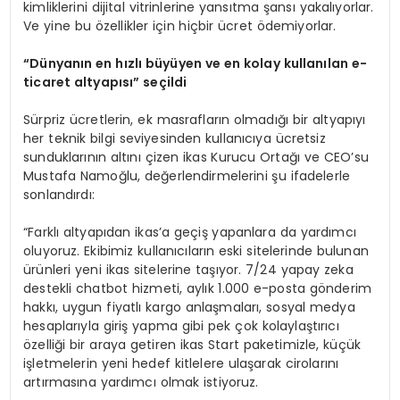
kimliklerini dijital vitrinlerine yansıtma şansı yakalıyorlar.
Ve yine bu özellikler için hiçbir ücret ödemiyorlar.
“D
ü
nyan
ı
n en h
ı
zl
ı
b
ü
y
ü
yen ve en kolay kullan
ı
lan e-
ticaret altyap
ı
s
ı
” se
ç
ildi
Sürpriz ücretlerin, ek masrafların olmadığı bir altyapıyı
her teknik bilgi seviyesinden kullanıcıya ücretsiz
sunduklarının altını çizen ikas Kurucu Ortağı ve CEO’su
Mustafa Namoğlu, değerlendirmelerini şu ifadelerle
sonlandırdı:
“Farklı altyapıdan ikas’a geçiş yapanlara da yardımcı
oluyoruz. Ekibimiz kullanıcıların eski sitelerinde bulunan
ürünleri yeni ikas sitelerine taşıyor. 7/24 yapay zeka
destekli chatbot hizmeti, aylık 1.000 e-posta gönderim
hakkı, uygun fiyatlı kargo anlaşmaları, sosyal medya
hesaplarıyla giriş yapma gibi pek çok kolaylaştırıcı
özelliği bir araya getiren ikas Start paketimizle, küçük
işletmelerin yeni hedef kitlelere ulaşarak cirolarını
artırmasına yardımcı olmak istiyoruz.