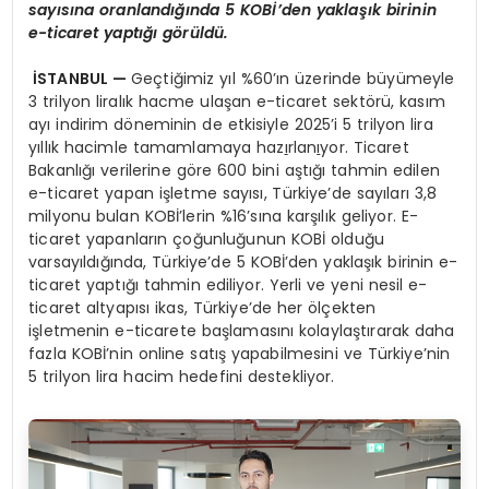
say
ı
s
ı
na oranland
ığı
nda 5 KOB
İ’
den yakla
şı
k birinin
e-ticaret yapt
ığı
g
ö
r
ü
ld
ü
.
İ
STANBUL
—
Geçtiğimiz yıl %60’ın üzerinde büyümeyle
3 trilyon liralık hacme ulaşan e-ticaret sektörü, kasım
ayı indirim döneminin de etkisiyle 2025’i 5 trilyon lira
yıllık hacimle tamamlamaya haz
ı
rlan
ı
yor. Ticaret
Bakanlığı verilerine göre 600 bini aştığı tahmin edilen
e-ticaret yapan işletme sayısı, Türkiye’de sayıları 3,8
milyonu bulan KOBİ’lerin %16’sına karşılık geliyor. E-
ticaret yapanların çoğunluğunun KOBİ olduğu
varsayıldığında, Türkiye’de 5 KOBİ’den yaklaşık birinin e-
ticaret yaptığı tahmin ediliyor. Yerli ve yeni nesil e-
ticaret altyapısı ikas, Türkiye’de her ölçekten
işletmenin e-ticarete başlamasını kolaylaştırarak daha
fazla KOBİ’nin online satış yapabilmesini ve Türkiye’nin
5 trilyon lira hacim hedefini destekliyor.