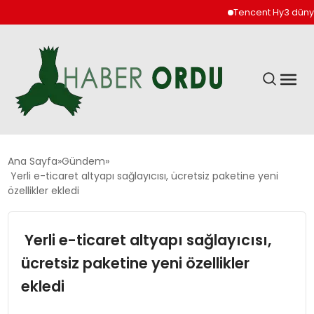
Tencent Hy3 dünya gen
GÜNDEM
Ana Sayfa
Gündem
Yerli e-ticaret altyapı sağlayıcısı, ücretsiz paketine yeni
özellikler ekledi
DÜNYA
Yerli e-ticaret altyapı sağlayıcısı,
EKONOMI
ücretsiz paketine yeni özellikler
SIYASET
ekledi