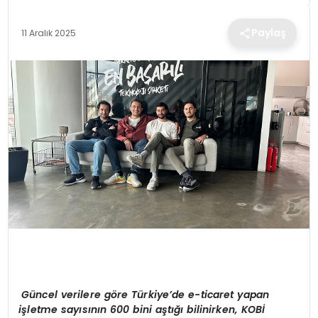
TEKNOLOJI
Paylaş
11 Aralık 2025
EĞITIM
MAGAZIN
SPOR
YAŞAM
G
ü
ncel verilere g
ö
re T
ü
rkiye’de e-ticaret yapan
i
ş
letme say
ı
s
ı
n
ı
n 600 bini a
ş
t
ığı
bilinirken, KOB
İ