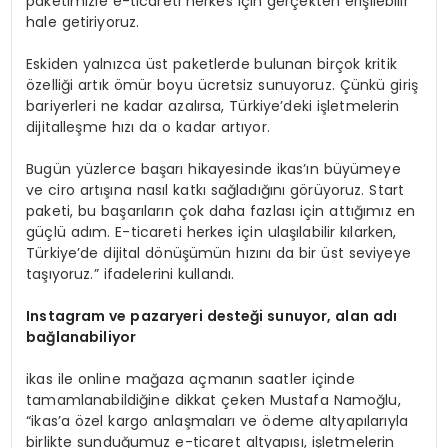
paketimizle e-ticareti herkes için gerçekten erişilebilir
hale getiriyoruz.
Eskiden yalnızca üst paketlerde bulunan birçok kritik
özelliği artık ömür boyu ücretsiz sunuyoruz. Çünkü giriş
bariyerleri ne kadar azalırsa, Türkiye’deki işletmelerin
dijitalleşme hızı da o kadar artıyor.
Bugün yüzlerce başarı hikayesinde ikas’ın büyümeye
ve ciro artışına nasıl katkı sağladığını görüyoruz. Start
paketi, bu başarıların çok daha fazlası için attığımız en
güçlü adım. E-ticareti herkes için ulaşılabilir kılarken,
Türkiye’de dijital dönüşümün hızını da bir üst seviyeye
taşıyoruz.” ifadelerini kullandı.
Instagram ve pazaryeri deste
ğ
i sunuyor, alan ad
ı
ba
ğ
lanabiliyor
ikas ile online mağaza açmanın saatler içinde
tamamlanabildiğine dikkat çeken Mustafa Namoğlu,
“ikas’a özel kargo anlaşmaları ve ödeme altyapılarıyla
birlikte sunduğumuz e-ticaret altyapısı, işletmelerin