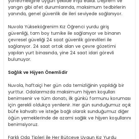
yönetmeliğine uygun şekilde inşa edildi. Deprem ve
yangın gibi afet durumlarında, maksimum tedbirlerin
yanında, genel güvenlik de ileri seviyede sağlanıyor.
Nuvola Yükseköğrenim Kız Öğrenci yurdu giriş
güvenliği, tam boy turnike ile sağlanıyor ve binanın
çevresel güveliği 24 saat güvenlik görevlileri ile
sağlanıyor. 24 saat ortak alan ve çevre gözetimi
yapılan yurt binasında, yine 24 saat idari görevli
bulunuyor.
Sağlık ve Hijyen Önemlidir
Nuvola, haftaiçi her gün oda temizliğinin yapıldığı bir
yurttur. Odalarımızda maksimum hijyen koşulları
benimsenir ve tüm donatı, ilk günkü formunu koruması
için gerekli oldukça yenilenir. Her gün sunduğumuz açık
büfe kahvaltı ve isteğe bağlı olarak sunduğumuz diğer
öğün yemeklerinde de azami sağlık ve hijyen koşullarını
benimsiyoruz.
Farklı Oda Tipleri ile Her Bütçeye Uygun Kız Yurdu