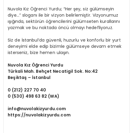
Nuvola Kız Öğrenci Yurdu; “Her şey, siz gülümseyin
diye…” sloganı ile bir vizyon belirlemiştir. Vizyonumuz
ışığında, sektörün öğrencilerini gülümseten kurallarını
yazmak ve bu noktada öncü olmayı hedefliyoruz.
Siz de İstanbul’da güvenli, huzurlu ve konforlu bir yurt
deneyimi elde edip bizimle gülümseye devam etmek
isterseniz, bize hemen ulaşın.
Nuvola Kız Öğrenci Yurdu
Türkali Mah. Behçet Necatigil Sok. No:42
Beşiktaş – İstanbul
0 (212) 227 70 40
0 (530) 498 63 82
(WA)
info@nuvolakizyurdu.com
https://nuvolakizyurdu.com