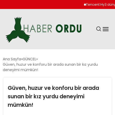
Tencent Hy3 dünya ge
GÜNDEM
Ana Sayfa
GÜNCEL
Güven, huzur ve konforu bir arada sunan bir kız yurdu
deneyimi mümkün!
DÜNYA
Güven, huzur ve konforu bir arada
EKONOMI
sunan bir kız yurdu deneyimi
SIYASET
mümkün!