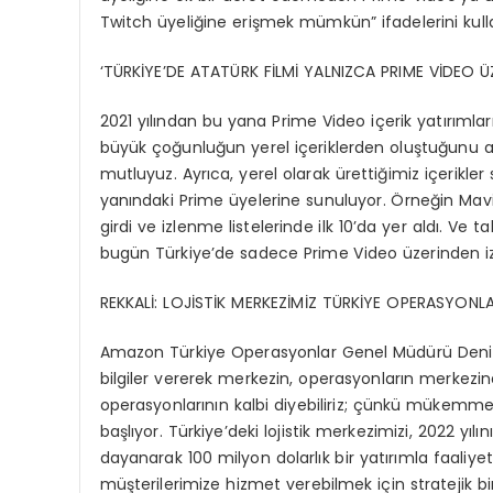
Twitch üyeliğine erişmek mümkün” ifadelerini kull
‘TÜRKİYE’DE ATATÜRK FİLMİ YALNIZCA PRIME VİDEO ÜZ
2021 yılından bu yana Prime Video içerik yatırımlar
büyük çoğunluğun yerel içeriklerden oluştuğunu akt
mutluyuz. Ayrıca, yerel olarak ürettiğimiz içerikle
yanındaki Prime üyelerine sunuluyor. Örneğin Ma
girdi ve izlenme listelerinde ilk 10’da yer aldı. Ve t
bugün Türkiye’de sadece Prime Video üzerinden izl
REKKALİ: LOJİSTİK MERKEZİMİZ TÜRKİYE OPERASYONLA
Amazon Türkiye Operasyonlar Genel Müdürü Deniz R
bilgiler vererek merkezin, operasyonların merkezinde
operasyonlarının kalbi diyebiliriz; çünkü müke
başlıyor. Türkiye’deki lojistik merkezimizi, 2022 yı
dayanarak 100 milyon dolarlık bir yatırımla faaliyet
müşterilerimize hizmet verebilmek için stratejik b