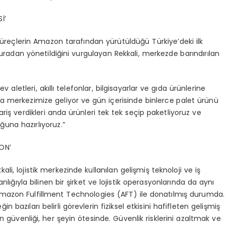
İ’
 süreçlerin Amazon tarafından yürütüldüğü Türkiye’deki ilk
buradan yönetildiğini vurgulayan Rekkali, merkezde barındırılan
 aletleri, akıllı telefonlar, bilgisayarlar ve gıda ürünlerine
a merkezimize geliyor ve gün içerisinde binlerce palet ürünü
pariş verdikleri anda ürünleri tek tek seçip paketliyoruz ve
uğuna hazırlıyoruz.”
ON’
, lojistik merkezinde kullanılan gelişmiş teknoloji ve iş
ığıyla bilinen bir şirket ve lojistik operasyonlarında da aynı
 Amazon Fulfillment Technologies (AFT) ile donatılmış durumda.
n bazıları belirli görevlerin fiziksel etkisini hafifleten gelişmiş
ın güvenliği, her şeyin ötesinde. Güvenlik risklerini azaltmak ve