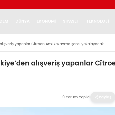
DEM
DÜNYA
EKONOMI
SIYASET
TEKNOLOJI
lışveriş yapanlar Citroen Ami kazanma şansı yakalayacak
iye’den alışveriş yapanlar Citr
0 Yorum Yapıldı
Paylaş