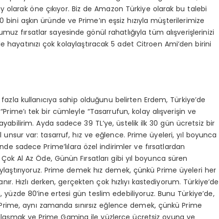
 ay olarak öne çıkıyor. Biz de Amazon Türkiye olarak bu talebi
ni aşkın üründe ve Prime’ın eşsiz hızıyla müşterilerimize
z fırsatlar sayesinde gönül rahatlığıyla tüm alışverişlerinizi
rde hayatınızı çok kolaylaştıracak 5 adet Citroen Ami’den birini
zla kullanıcıya sahip olduğunu belirten Erdem, Türkiye’de
 “Prime’ı tek bir cümleyle “Tasarrufun, kolay alışverişin ve
ayabilirim. Ayda sadece 39 TL’ye, üstelik ilk 30 gün ücretsiz bir
unsur var: tasarruf, hız ve eğlence. Prime üyeleri, yıl boyunca
 sadece Prime’lılara özel indirimler ve fırsatlardan
ok Al Az Öde, Günün Fırsatları gibi yıl boyunca süren
kolaylaştırıyoruz. Prime demek hız demek, çünkü Prime üyeleri her
lanır. Hızlı derken, gerçekten çok hızlıyı kastediyorum. Türkiye’de
yüzde 80’ine ertesi gün teslim edebiliyoruz. Bunu Türkiye’de,
 Prime, aynı zamanda sınırsız eğlence demek, çünkü Prime
ulaşmak ve Prime Gaming ile yüzlerce ücretsiz oyuna ve