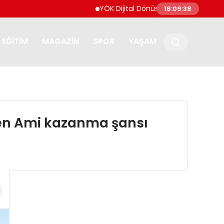
YÖK Dijital Dönüşüm İçin Bilişim Uzmanları Ye
18:09:39
EĞITIM
MAGAZIN
SPOR
YAŞAM
oen Ami kazanma şansı