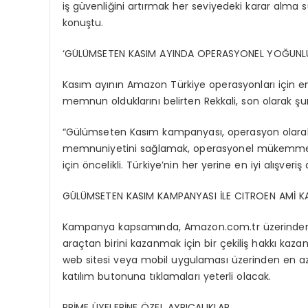
iş güvenliğini artırmak her seviyedeki karar alma s
konuştu.
‘GÜLÜMSETEN KASIM AYINDA OPERASYONEL YOĞUN
Kasım ayının Amazon Türkiye operasyonları için 
memnun olduklarını belirten Rekkali, son olarak şun
“Gülümseten Kasım kampanyası, operasyon olarak
memnuniyetini sağlamak, operasyonel mükemmell
için öncelikli. Türkiye’nin her yerine en iyi alışver
GÜLÜMSETEN KASIM KAMPANYASI İLE CITROEN AMİ K
Kampanya kapsamında, Amazon.com.tr üzerinden yapıl
araçtan birini kazanmak için bir çekiliş hakkı kaz
web sitesi veya mobil uygulaması üzerinden en az 
katılım butonuna tıklamaları yeterli olacak.
PRİME ÜYELERİNE ÖZEL AYRICALIKLAR