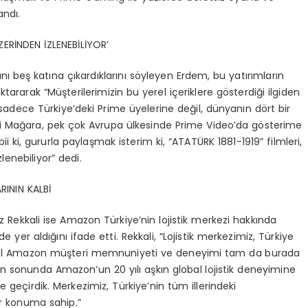
andı.
ERİNDEN İZLENEBİLİYOR’
ını beş katına çıkardıklarını söyleyen Erdem, bu yatırımların
ararak “Müşterilerimizin bu yerel içeriklere gösterdiği ilgiden
r sadece Türkiye’deki Prime üyelerine değil, dünyanın dört bir
vi Mağara, pek çok Avrupa ülkesinde Prime Video’da gösterime
abii ki, gururla paylaşmak isterim ki, “ATATÜRK 1881-1919” filmleri,
enebiliyor” dedi.
RININ KALBİ
ekkali ise Amazon Türkiye’nin lojistik merkezi hakkında
 yer aldığını ifade etti. Rekkali, “Lojistik merkezimiz, Türkiye
mmel Amazon müşteri memnuniyeti ve deneyimi tam da burada
lının sonunda Amazon’un 20 yılı aşkın global lojistik deneyimine
e geçirdik. Merkezimiz, Türkiye’nin tüm illerindeki
ir konuma sahip.”