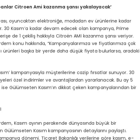
panlar Citroen Ami kazanma şansı yakalayacak’
sı, oyuncaktan elektroniğe, modadan ev ürünlerine kadar
yor. 30 Kasım’a kadar devam edecek olan kampanya, Prime
şverişe de 1 çekiliş hakkıyla Citroën AMI kazanma şansı veriyor.
dem konu hakkında, “Kampanyalarımıza ve fiyatlarımıza çok
lı ürünleri başka bir yerde daha düşük fiyata bulurlarsa, aradaki
ım’ kampanyasıyla müşterilerine cazip fırsatlar sunuyor. 30
leri özel indirimler ve avantajlardan yararlanacak. Bu ay 5
i ise Gülümseten Kasım’ın dikkat çeken kampanyalarından bir
I
dem, Kasım ayının perakende dünyasında büyük bir
’nin Gülümseten Kasım kampanyasının detaylarını paylaştı.
ampanya dönemi. Ticaret Bakanlığı verilerine göre kasım, e-