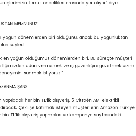
üreçlerimizin temel öncelikleri arasında yer alıyor” diye
LUKTAN MEMNUNUZ’
en yoğun dönemlerden biri olduğunu, ancak bu yoğunluktan
ları söyledi:
 en yoğun olduğumuz dönemlerden biri. Bu süreçte müşteri
iğimizden ödün vermemek ve iş güvenliğini gözetmek bizim
iş deneyimini sunmak istiyoruz.”
AZANMA ŞANSI
acak her bin TL’lik alışveriş, 5 Citroën AMI elektrikli
andıracak. Çekilişe katılmak isteyen müşterilerin Amazon Türkiye
bin TL’lik alışveriş yapmaları ve kampanya sayfasındaki