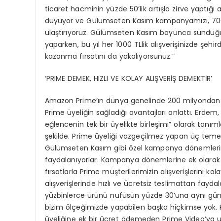
ticaret hacminin yüzde 50’lik artışla zirve yaptığı
duyuyor ve Gülümseten Kasım kampanyamızı, 700 bi
ulaştırıyoruz. Gülümseten Kasım boyunca sunduğumu
yaparken, bu yıl her 1000 TLlik alışverişinizde şehi
kazanma fırsatını da yakalıyorsunuz.”
‘PRIME DEMEK, HIZLI VE KOLAY ALIŞVERİŞ DEMEKTİR’
Amazon Prime’ın dünya genelinde 200 milyondan fa
Prime üyeliğin sağladığı avantajları anlattı. Erdem,
eğlencenin tek bir üyelikte birleşimi” olarak tanıml
şekilde. Prime üyeliği vazgeçilmez yapan üç temel 
Gülümseten Kasım gibi özel kampanya dönemlerinde
faydalanıyorlar. Kampanya dönemlerine ek olarak Ç
fırsatlarla Prime müşterilerimizin alışverişlerini 
alışverişlerinde hızlı ve ücretsiz teslimattan fayda
yüzbinlerce ürünü nufüsün yüzde 30’una aynı gün, 
bizim ölçeğimizde yapabilen başka hiçkimse yok.
üyeliğine ek bir ücret ödemeden Prime Video’ya 