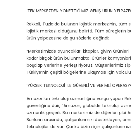
‘TEK MERKEZDEN YÖNETTİĞİMİZ GENİŞ ÜRÜN YELPAZES
Rekkali, Tuzla’da bulunan lojistik merkezinin, tüm
lojistik merkezi olduğunu belirtti. Tüm süreçlerin 
ürün yelpazesine de şu sözlerle değindi:
“Merkezimizde oyuncaklar, kitaplar, giyim ürünleri, ev
kadar birçok ürün bulunmakta. Ürünler kamyonlarl
boşaltıp yerlerine yerleştiriyoruz. Müşterilerimiz si
Türkiye’nin çeşitli bölgelerine ulaşması için yolcul
‘YÜKSEK TEKNOLOJİ İLE GÜVENLİ VE VERİMLİ OPERASY
Amazon’un teknoloji uzmanlığına vurgu yapan Rekkali
güvenliğine dair, “Amazon, globalde teknoloji uzmanl
uzmanlık geçerli. Bu merkezimiz de diğerleri gibi
Bunların arasında, çalışanlarımızı destekleyen, örneği
teknolojiler de var. Çünkü bizim için çalışanlarımız