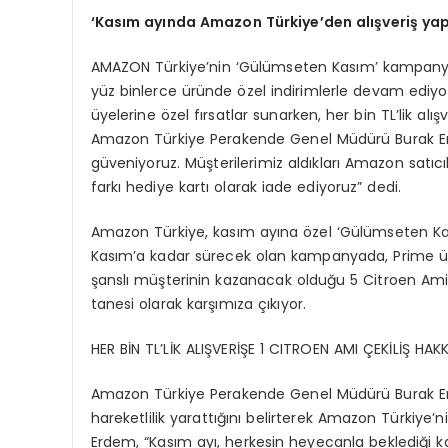
‘Kasım ayında Amazon Türkiye’den alışveriş ya
AMAZON Türkiye’nin ‘Gülümseten Kasım’ kampanya
yüz binlerce üründe özel indirimlerle devam edi
üyelerine özel fırsatlar sunarken, her bin TL’lik alı
Amazon Türkiye Perakende Genel Müdürü Burak Er
güveniyoruz. Müşterilerimiz aldıkları Amazon satıcı
farkı hediye kartı olarak iade ediyoruz” dedi.
Amazon Türkiye, kasım ayına özel ‘Gülümseten Kas
Kasım’a kadar sürecek olan kampanyada, Prime üye
şanslı müşterinin kazanacak olduğu 5 Citroen Am
tanesi olarak karşımıza çıkıyor.
HER BİN TL’LİK ALIŞVERİŞE 1 CITROEN AMI ÇEKİLİŞ HAKK
Amazon Türkiye Perakende Genel Müdürü Burak Er
hareketlilik yarattığını belirterek Amazon Türkiye
Erdem, “Kasım ayı, herkesin heyecanla beklediği k