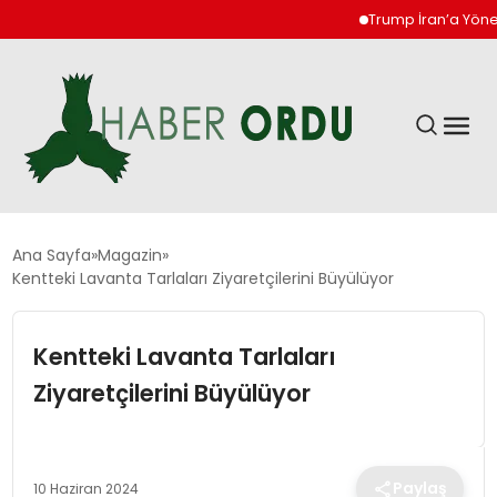
Trump İran’a Yönelik Sal
GÜNDEM
Ana Sayfa
Magazin
Kentteki Lavanta Tarlaları Ziyaretçilerini Büyülüyor
DÜNYA
Kentteki Lavanta Tarlaları
EKONOMI
Ziyaretçilerini Büyülüyor
SIYASET
Paylaş
10 Haziran 2024