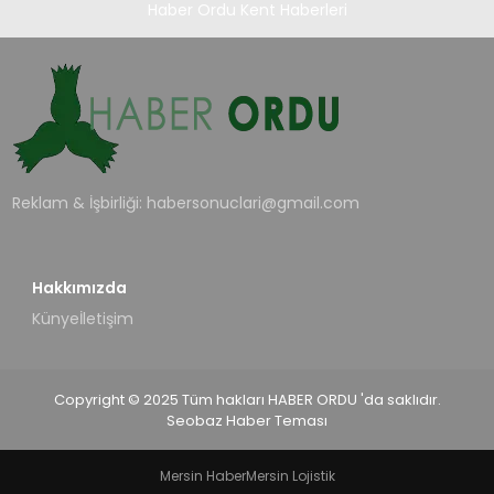
Haber Ordu Kent Haberleri
Reklam & İşbirliği:
habersonuclari@gmail.com
Hakkımızda
Künye
İletişim
Copyright © 2025 Tüm hakları HABER ORDU 'da saklıdır.
Seobaz Haber Teması
Mersin Haber
Mersin Lojistik