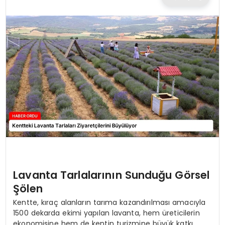
TEKNOLOJI
EĞITIM
MAGAZIN
SPOR
YAŞAM
Lavanta Tarlalarının Sunduğu Görsel
Şölen
Kentte, kıraç alanların tarıma kazandırılması amacıyla
1500 dekarda ekimi yapılan lavanta, hem üreticilerin
ekonomisine hem de kentin turizmine büyük katkı