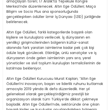
amaçlayan tören; 17 Aralık’ta Tepekule Kongre
Merkezi’nde düzenlenecek. Altın Ege Ödülleri; Maça
Bilişim ve Socio Plus ana sponsorluğunda
gerçekleşirken ödüller İzmir İş Dünyası (İZİD) jüriliğinde
belirlenecek.
Altın Ege Ödülleri, farklı kategorilerde başarılı olan
kişilere ve kuruluşlara verilecek. İş dünyasının en
yenilikçi girişimcilerinden bölgenin kültür-sanat
alanında fark yaratan isimlerine kadar pek çok kişi
ödüle layık görülecek. Etkinliğe, ünlü sanatçılar ve iş
dünyasının önde gelen isimlerinin yanı sıra, yerel
yöneticiler ve sivil toplum kuruluşları temsilcilerinin de
katılması bekleniyor.
Altın Ege Ödülleri Kurucusu Murat Kaplan; “Altın Ege
Ödülleri’ni inovasyon, başarı ve liderlik ruhunu kutlamak
amacıyla 2019 yılında ilk defa düzenledik. Her yıl
geleneksel olarak gerçekleştirdiğimiz prestijli bir
organizasyon olarak tüm Türkiye’de dikkat çekmeye
başladık. Altın Ege Ödülleri’nde, sektöründe öne çıkan
başarılı kişiler ve kuruluşlar onurlandırılırken bölgenin