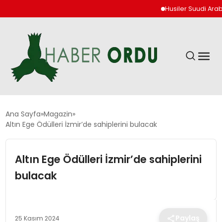
Husiler Suudi Arabista
GÜNDEM
Ana Sayfa
Magazin
Altın Ege Ödülleri İzmir’de sahiplerini bulacak
DÜNYA
Altın Ege Ödülleri İzmir’de sahiplerini
EKONOMI
bulacak
SIYASET
Paylaş
25 Kasım 2024