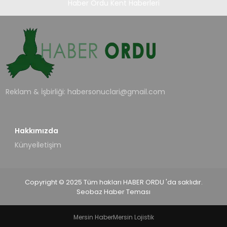
Haber Ordu Kent Haberleri
Reklam & İşbirliği:
habersonuclari@gmail.com
Hakkımızda
Künye
İletişim
Copyright © 2025 Tüm hakları HABER ORDU 'da saklıdır.
Seobaz Haber Teması
Mersin Haber
Mersin Lojistik