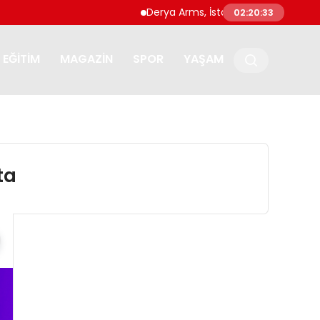
Derya Arms, İstanbul Prohunt 2026’da yeni
02:20:34
EĞITIM
MAGAZIN
SPOR
YAŞAM
ta