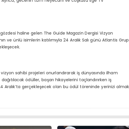
k. Ayrıca, gecenin tüm heyecanı ve coşkusu Ege TV
gözdesi haline gelen The Guide Magazin Dergisi Vizyon
nın ve ünlü isimlerin katılımıyla 24 Aralık Salı günü Atlantis Grup
ekleşecek.
vizyon sahibi projeleri onurlandırarak iş dünyasında ilham
ağıtılacak ödüller, başarı hikayelerini taçlandırırken iş
4 Aralık’ta gerçekleşecek olan bu ödül töreninde yerinizi alma