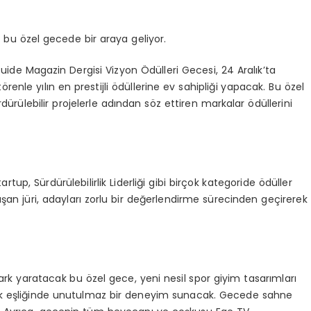
eri bu özel gecede bir araya geliyor.
ide Magazin Dergisi Vizyon Ödülleri Gecesi, 24 Aralık’ta
nle yılın en prestijli ödüllerine ev sahipliği yapacak. Bu özel
dürülebilir projelerle adından söz ettiren markalar ödüllerini
tup, Sürdürülebilirlik Liderliği gibi birçok kategoride ödüller
şan jüri, adayları zorlu bir değerlendirme sürecinden geçirerek
 fark yaratacak bu özel gece, yeni nesil spor giyim tasarımları
üzik eşliğinde unutulmaz bir deneyim sunacak. Gecede sahne