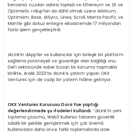
benzersiz cüzdan adresi topladı ve Ethereum ve ZK ve
Optimistic rollup’ları da dâhil olmak üzere Arbitrum,
Optimism, Base, zkSync, Linea, Scroll, Manta Pacific ve
Mantle gibi dokuz entegre ekosistemde 17 milyondan
fazla işlem gerçekleştirdi.
zkLink’in dApp’ler ve kullanıcılar için birleşik bir platform
sağlama potansiyeli ve güvenliğe olan bağlılığı onu
DeFi sektöründe ezber bozan bir konuma taşımakla
birlikte, Aralık 2023’te zkLink’e yatırım yapan OKX
Ventures için de cazip bir yatırım hâline getiriyor.
OKX Ventures Kurucusu Dora Yue yapt
ığı
de
ğ
erlendirmede
ş
u ifadeleri kulland
ı
: “zkLink’in yeni
toplama çözümü, Web3 kullanıcı tabanını güvenlik
odaklı bir şekilde genişletmek için çok önemli.
Kullanıcılara daha önce farklı toplamalarda izole