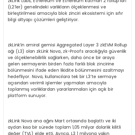
zkLink Labs, Ethereum ve Ethereum katman 2 rollup’ları
(L2’ler) genelindeki varlıkların ölçeklenmesi ve
birleştirilmesi amacıyla blok zinciri ekosistemi için sıfır
bilgi altyapı çözümleri geliştiriyor.
zkLink’in amiral gemisi Aggregated Layer 3 zkEVM Rollup
ağı (L3) olan zkLink Nova, zk-Proofs aracılığıyla güvenlik
ve ölçeklenebilirlik sağlarken, daha önce bir araya
gelen sermayenin birden fazla farklı blok zincirine
bölünmesini ifade eden likidite bölünmesini azaltmayı
hedefliyor. Nova, kullanıcılara tek bir L3’te sermaye
açısından verimli işlemler yapmaları amacıyla
toplanmış varlıklardan yararlanmaları için açık bir
platform sunuyor.
zkLink Nova ana ağını Mart ortasında başlattı ve iki
aydan kısa bir sürede toplam 1,05 milyar dolarlık kilitli
değer (TVL) elde etti. Ayrıca, L3 1 milyona yakın