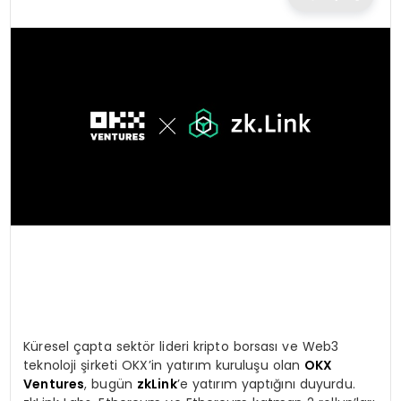
TEKNOLOJI
EĞITIM
MAGAZIN
SPOR
YAŞAM
Küresel çapta sektör lideri kripto borsası ve Web3
teknoloji şirketi OKX’in yatırım kuruluşu olan
OKX
Ventures
, bugün
zkLink
’e yatırım yaptığını duyurdu.