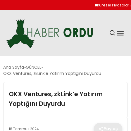
Küresel Piyasalar Jeop
GÜNDEM
Ana Sayfa
GÜNCEL
OKX Ventures, zkLink’e Yatırım Yaptığını Duyurdu
DÜNYA
OKX Ventures, zkLink’e Yatırım
EKONOMI
Yaptığını Duyurdu
SIYASET
Paylaş
18 Temmuz 2024