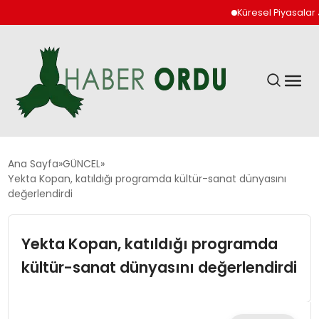
Küresel Piyasalar Jeopol
GÜNDEM
Ana Sayfa
GÜNCEL
Yekta Kopan, katıldığı programda kültür-sanat dünyasını
değerlendirdi
DÜNYA
Yekta Kopan, katıldığı programda
EKONOMI
kültür-sanat dünyasını değerlendirdi
SIYASET