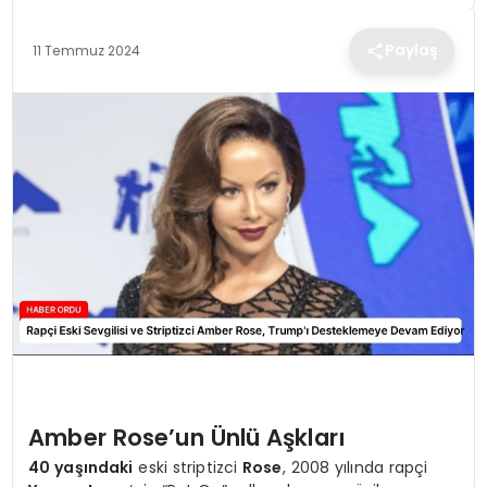
TEKNOLOJI
Paylaş
11 Temmuz 2024
EĞITIM
MAGAZIN
SPOR
YAŞAM
Amber Rose’un Ünlü Aşkları
40 yaşındaki
eski striptizci
Rose
, 2008 yılında rapçi