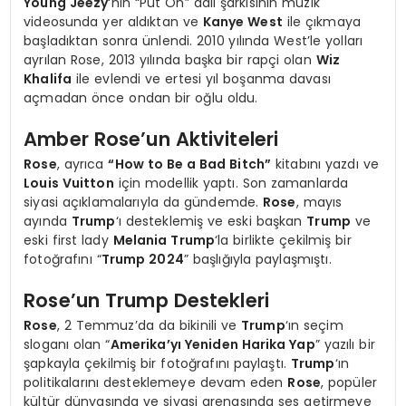
Young Jeezy
‘nin “Put On” adlı şarkısının müzik
videosunda yer aldıktan ve
Kanye West
ile çıkmaya
başladıktan sonra ünlendi. 2010 yılında West’le yolları
ayrılan Rose, 2013 yılında başka bir rapçi olan
Wiz
Khalifa
ile evlendi ve ertesi yıl boşanma davası
açmadan önce ondan bir oğlu oldu.
Amber Rose’un Aktiviteleri
Rose
, ayrıca
“How to Be a Bad Bitch”
kitabını yazdı ve
Louis Vuitton
için modellik yaptı. Son zamanlarda
siyasi açıklamalarıyla da gündemde.
Rose
, mayıs
ayında
Trump
‘ı desteklemiş ve eski başkan
Trump
ve
eski first lady
Melania Trump
‘la birlikte çekilmiş bir
fotoğrafını “
Trump 2024
” başlığıyla paylaşmıştı.
Rose’un Trump Destekleri
Rose
, 2 Temmuz’da da bikinili ve
Trump
‘ın seçim
sloganı olan “
Amerika’yı Yeniden Harika Yap
” yazılı bir
şapkayla çekilmiş bir fotoğrafını paylaştı.
Trump
‘ın
politikalarını desteklemeye devam eden
Rose
, popüler
kültür dünyasında ve siyasi arenasında ses getirmeye