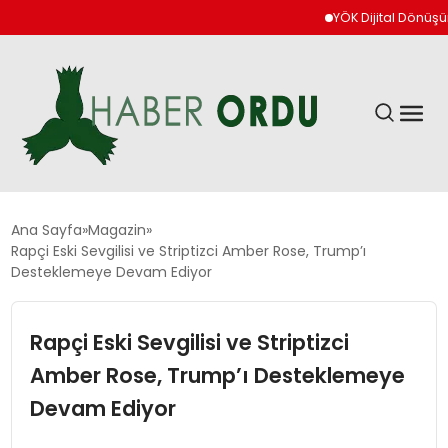
YÖK Dijital Dönüşüm İçi
GÜNDEM
Ana Sayfa
Magazin
Rapçi Eski Sevgilisi ve Striptizci Amber Rose, Trump’ı
Desteklemeye Devam Ediyor
DÜNYA
Rapçi Eski Sevgilisi ve Striptizci
EKONOMI
Amber Rose, Trump’ı Desteklemeye
SIYASET
Devam Ediyor